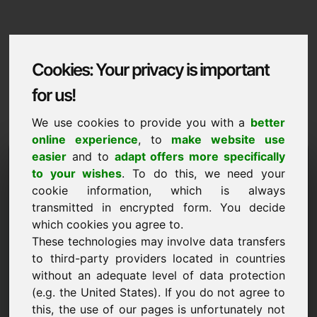
Cookies: Your privacy is important
for us!
We use cookies to provide you with a
better
online experience
, to
make website use
Domaininformation
easier
and to
adapt offers more specifically
to your wishes
. To do this, we need your
Domaininformation | Slovenscina
cookie information, which is always
transmitted in encrypted form. You decide
NOVO
which cookies you agree to.
Odkrijte še več privlačnih domen na Find-Your-Domain.eu
These technologies may involve data transfers
odkrijte ->
to third-party providers located in countries
without an adequate level of data protection
(e.g. the United States). If you do not agree to
Predlog cene
this, the use of our pages is unfortunately not
Z obsežnimi raziskavami vedno poskušamo