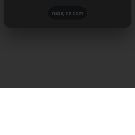
nazaj na dom
Neposreden stik
Frank Heilmann
Frankcom IT Service
E-Mail:
buy@frankcom.info